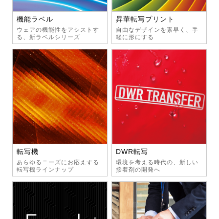
機能ラベル
昇華転写プリント
ウェアの機能性をアシストす
自由なデザインを素早く、手
る、新ラベルシリーズ
軽に形にする
転写機
DWR転写
あらゆるニーズにお応えする
環境を考える時代の、新しい
転写機ラインナップ
接着剤の開発へ