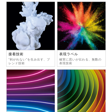
接着技術
表現ラベル
“剥がれない”を生み出す、ブ
確実に思いが伝わる、無数の
レンド技術
表現技術