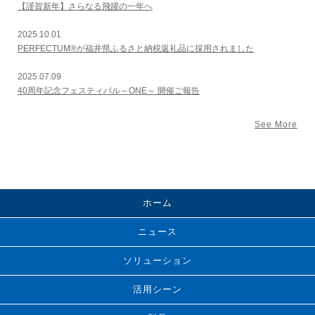
【謹賀新年】さらなる飛躍の一年へ
2025.10.01
PERFECTUM®が福井県ふるさと納税返礼品に採用されました
2025.07.09
40周年記念フェスティバル～ONE～ 開催ご報告
See More
ホーム
ニュース
ソリューション
活用シーン