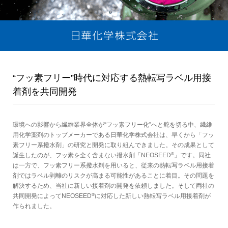
“フッ素フリー”時代に対応する熱転写ラベル用接
着剤を共同開発
環境への影響から繊維業界全体が“フッ素フリー化”へと舵を切る中、繊維
用化学薬剤のトップメーカーである日華化学株式会社は、早くから「フッ
素フリー系撥水剤」の研究と開発に取り組んできました。その成果として
®
誕生したのが、フッ素を全く含まない撥水剤「NEOSEED
」です。同社
は一方で、フッ素フリー系撥水剤を用いると、従来の熱転写ラベル用接着
剤ではラベル剥離のリスクが高まる可能性があることに着目。その問題を
解決するため、当社に新しい接着剤の開発を依頼しました。そして両社の
®
共同開発によってNEOSEED
に対応した新しい熱転写ラベル用接着剤が
作られました。