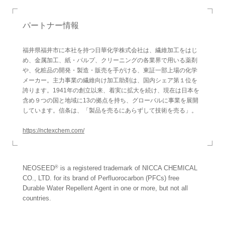
パートナー情報
福井県福井市に本社を持つ日華化学株式会社は、繊維加工をはじ
め、金属加工、紙・パルプ、クリーニングの各業界で用いる薬剤
や、化粧品の開発・製造・販売を手がける、東証一部上場の化学
メーカー。主力事業の繊維向け加工助剤は、国内シェア第１位を
誇ります。1941年の創立以来、着実に拡大を続け、現在は日本を
含め９つの国と地域に13の拠点を持ち、グローバルに事業を展開
しています。信条は、「製品を売るにあらずして技術を売る」。
https://nctexchem.com/
®
NEOSEED
is a registered trademark of NICCA CHEMICAL
CO., LTD. for its brand of Perfluorocarbon (PFCs) free
Durable Water Repellent Agent in one or more, but not all
countries.