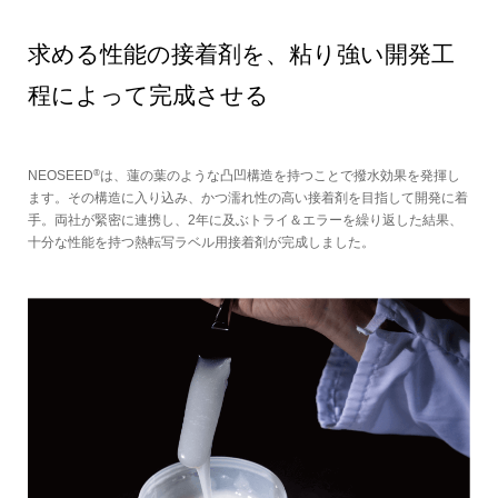
求める性能の接着剤を、粘り強い開発工
程によって完成させる
®
NEOSEED
は、蓮の葉のような凸凹構造を持つことで撥水効果を発揮し
ます。その構造に入り込み、かつ濡れ性の高い接着剤を目指して開発に着
手。両社が緊密に連携し、2年に及ぶトライ＆エラーを繰り返した結果、
十分な性能を持つ熱転写ラベル用接着剤が完成しました。